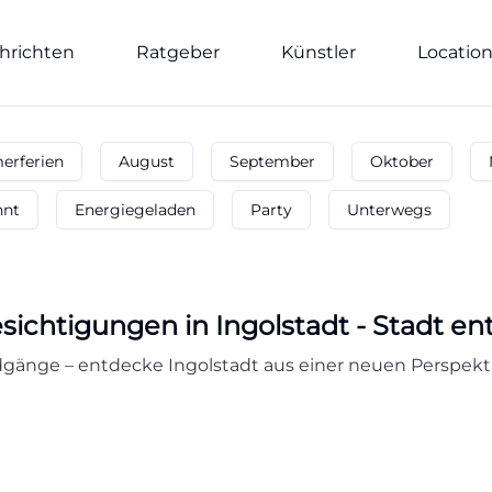
hrichten
Ratgeber
Künstler
Locatio
rferien
August
September
Oktober
nnt
Energiegeladen
Party
Unterwegs
esichtigungen
in
Ingolstadt
-
Stadt en
änge – entdecke Ingolstadt aus einer neuen Perspektiv