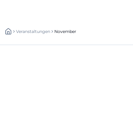
Veranstaltungen
November
Schnellzugriff
Über uns
Datenschutz
Impressum
Weitere Links
A-Z Künstler
A-Z Locations
Autoren
Newsletter abbestellen