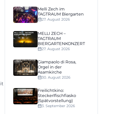
Melli Zech im
TAGTRAUM Biergarten
27. August 2026
MELLI ZECH –
TAGTRAUM
BIERGARTENKONZERT
27. August 2026
Giampaolo di Rosa,
Orgel in der
Asamkirche
30. August 2026
it
Freilichtkino:
Steckerlfischfiasko
(Spätvorstellung)
3. September 2026