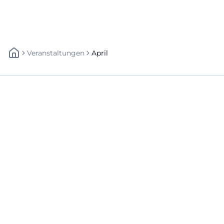
Veranstaltungen
April
Schnellzugriff
Über uns
Datenschutz
Impressum
Weitere Links
A-Z Künstler
A-Z Locations
Autoren
Newsletter abbestellen