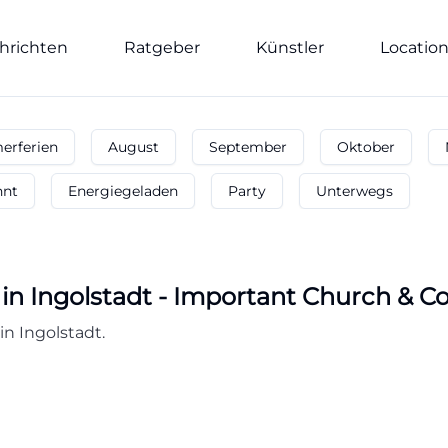
hrichten
Ratgeber
Künstler
Locatio
rferien
August
September
Oktober
nnt
Energiegeladen
Party
Unterwegs
in
Ingolstadt
-
Important Church & C
n Ingolstadt.