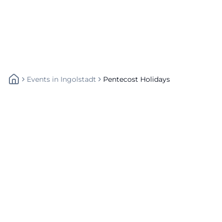
Events
In
Ingolstadt
Pentecost Holidays
Schnellzugriff
Über uns
Datenschutz
Impressum
Weitere Links
A-Z Künstler
A-Z Locations