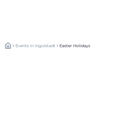
Events
In
Ingolstadt
Easter Holidays
Schnellzugriff
Über uns
Datenschutz
Impressum
Weitere Links
A-Z Künstler
A-Z Locations