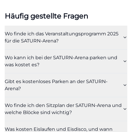
Komfortwunsch schafft.
Häufig gestellte Fragen
Für alle, die ihren Platz gezielt auswählen möchten,
lohnt ein Blick in die offiziellen Pläne. Die Arena
stellt einen Bestuhlungsplan bereit, der die
Wo finde ich das Veranstaltungsprogramm 2025
Struktur der Tribünen verdeutlicht und
für die SATURN-Arena?
verschiedene Innenraumbestuhlungen abbilden
kann, von Stuhlreihen über parlamentarische
Wo kann ich bei der SATURN-Arena parken und
Bestuhlung bis zu Mischvarianten mit Stehflächen.
was kostet es?
Für Eishockeyspiele veröffentlicht der Club Details
zu Blöcken, VIP-Zugängen und Presseplätzen; die
Gibt es kostenloses Parken an der SATURN-
Arena?
Pressetribüne bietet Arbeitsplätze für rund 15
Journalistinnen und Journalisten. Einlass und
Wo finde ich den Sitzplan der SATURN-Arena und
Zugang sind klar getaktet: Bei Heimspielen des
welche Blöcke sind wichtig?
ERC öffnet der Einlass für Dauerkartenbesitzer etwa
zwei Stunden vor Spielbeginn, der allgemeine
Was kosten Eislaufen und Eisdisco, und wann
Einlass folgt rund 90 Minuten vor dem ersten Bully.