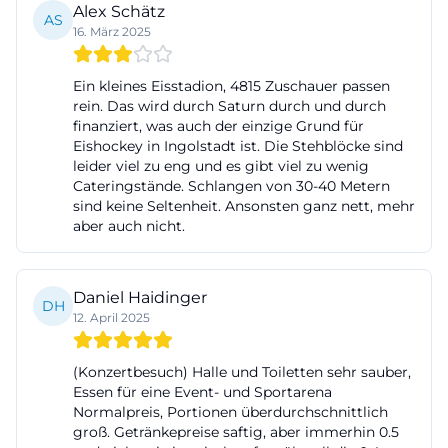
Alex Schätz
AS
ihren Plänen zwischen Tribünensitzen, variablen
16. März 2025
Vario-Sitzen und zusätzlichen Innenraumstühlen
differenziert, zeigt, wie flexibel sich die Arena dem
Ein kleines Eisstadion, 4815 Zuschauer passen
jeweiligen Eventtyp anpasst. So verwandelt sich der
rein. Das wird durch Saturn durch und durch
finanziert, was auch der einzige Grund für
Eishockeykäfig bei Bedarf in eine vollwertige
Eishockey in Ingolstadt ist. Die Stehblöcke sind
Konzerthalle mit ausgewogenem Verhältnis aus
leider viel zu eng und es gibt viel zu wenig
Cateringstände. Schlangen von 30-40 Metern
Nähe zur Bühne und Kapazität.
sind keine Seltenheit. Ansonsten ganz nett, mehr
Eislaufen, Eisdisco und Tarife: Zeiten, Service und
aber auch nicht.
Barrierefreiheit
Eislaufen in der SATURN-Arena ist nicht nur ein
Daniel Haidinger
Wintervergnügen. Neben den klassischen
DH
12. April 2025
Saisonslots werden auch Sondertermine angesetzt,
etwa Sommereisläufe. So startete die Eissaison
(Konzertbesuch) Halle und Toiletten sehr sauber,
2025 bereits Anfang August mit Abendterminen,
Essen für eine Event- und Sportarena
Normalpreis, Portionen überdurchschnittlich
beispielsweise an mehreren Samstagen sowie an
groß. Getränkepreise saftig, aber immerhin 0.5
einem Freitag, jeweils von 19:30 bis 22:00 Uhr. Die