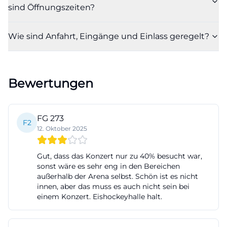
sind Öffnungszeiten?
Diese Staffelung vermeidet Drängelei, macht das
Gastronomieangebot im Umlauf gut erreichbar
Wie sind Anfahrt, Eingänge und Einlass geregelt?
und schafft Zeit für den Gang zum Platz.
Wer zum ersten Mal kommt und die beste Sicht
sucht, findet sie meist in den zentralen
Bewertungen
Sitzbereichen entlang der Mittellinie oder leicht
diagonal versetzt, insbesondere wenn man
Spieltaktik und Wechselzonen beobachten will.
FG 273
F2
Stehplätze hinter den Toren liefern die intensivste
12. Oktober 2025
Fankurvenstimmung, sind aber naturgemäß
dynamischer. Für Konzerte hängt die ideale Wahl
Gut, dass das Konzert nur zu 40% besucht war,
sonst wäre es sehr eng in den Bereichen
vom Bühnenaufbau ab: Bei Endstage-Aufbau
außerhalb der Arena selbst. Schön ist es nicht
bieten die seitlichen Mittelblöcke häufig den
innen, aber das muss es auch nicht sein bei
besten Blickwinkel, während Centerstage-
einem Konzert. Eishockeyhalle halt.
Varianten eine gleichmäßigere Sicht über viele
Ränge ermöglichen. Dass die SATURN-Arena in