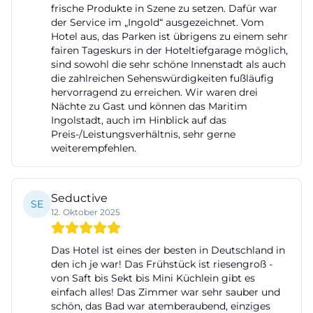
frische Produkte in Szene zu setzen. Dafür war
Lademöglichkeiten vorgesehen, sodass das
der Service im „Ingold“ ausgezeichnet. Vom
Fahrzeug während des Aufenthalts bequem
Hotel aus, das Parken ist übrigens zu einem sehr
fairen Tageskurs in der Hoteltiefgarage möglich,
geladen werden kann. Die Garage ist rund um die
sind sowohl die sehr schöne Innenstadt als auch
Uhr geöffnet und eignet sich damit sowohl für
die zahlreichen Sehenswürdigkeiten fußläufig
hervorragend zu erreichen. Wir waren drei
Spätanreisen als auch für frühe Abreisen. Die
Nächte zu Gast und können das Maritim
Entfernungskilometer verdeutlichen die
Ingolstadt, auch im Hinblick auf das
Erreichbarkeit: Vom Hauptbahnhof Ingolstadt sind
Preis-/Leistungsverhältnis, sehr gerne
weiterempfehlen.
es etwa 4 km, von der Autobahn A9 nur rund 3 km.
Wer mit dem Flugzeug anreist, erreicht das Hotel
vom Flughafen München in etwa 80 km Distanz
Seductive
SE
beziehungsweise vom Flughafen Nürnberg in etwa
12. Oktober 2025
95 km. Preislich orientiert sich die Congressgarage
an den kommunalen Tariftabellen; werktags gilt
Das Hotel ist eines der besten in Deutschland in
den ich je war! Das Frühstück ist riesengroß -
eine halbstündige Freiparkzeit bei schneller
von Saft bis Sekt bis Mini Küchlein gibt es
Ausfahrt, danach folgen 30‑Minuten‑Takte, und als
einfach alles! Das Zimmer war sehr sauber und
schön, das Bad war atemberaubend, einziges
Obergrenze ist eine Tagespauschale von etwa 13 €