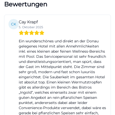
Bewertungen
Alleinreisende die ruhigen Ecken und die schnelle
Anbindung an den Stadtkern hervorheben.
Hinweis: Preise für das Frühstück variieren
Cay Krapf
CK
hotelindividuell und werden tagesaktuell im
5. Oktober 2025
Buchungsprozess bzw. direkt im Hotel
Ein wunderschönes und direkt an der Donau
ausgewiesen.
gelegenes Hotel mit allen Annehmlichkeiten
Parken in der Tiefgarage: Zufahrt, Tarife und
inkl. eines kleinen aber feinen Wellness-Bereichs
E‑Ladestationen
mit Pool. Das Servicepersonal ist sehr freundlich
und dienstleistungsorientiert, man spürt, dass
Parken ist in Innenstadtnähe oft ein Thema – hier
der Gast im Mittelpunkt steht. Die Zimmer sind
ist es unkompliziert gelöst. Unter dem
sehr groß, modern und fast schon luxuriös
eingerichtet. Die Sauberkeit im gesamten Hotel
Gebäudeensemble von Hotel und Congress
ist absolut top. Einen kleinen Wermutstropfen
Centrum befindet sich eine groß dimensionierte
gibt es allerdings im Bereich des Bistros
Tiefgarage mit rund 500 Stellplätzen. Die Zufahrt
„Ingold“, welches einerseits zwar mit einem
guten Angebot an rein pflanzlichen Speisen
erfolgt über die Schloßlände; die Höheneinfahrt ist
punktet, andererseits dabei aber leider
für übliche Pkw geeignet, und die Beschilderung
Convenience-Produkte verwendet, dabei wäre es
gerade bei pflanzlichen Speisen sehr einfach,
leitet zu den Hotelaufgängen. Für E‑Mobilisten sind