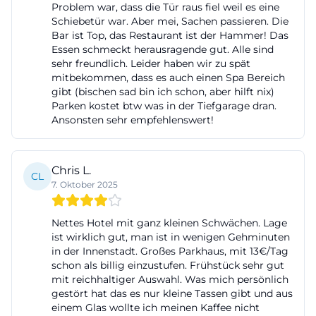
Problem war, dass die Tür raus fiel weil es eine
ausgewiesen. Abends und an Sonn‑ und
Schiebetür war. Aber mei, Sachen passieren. Die
Feiertagen fallen vergünstigte Pauschalen an. Für
Bar ist Top, das Restaurant ist der Hammer! Das
Essen schmeckt herausragende gut. Alle sind
Hotelgäste bedeutet das: transparente
sehr freundlich. Leider haben wir zu spät
Konditionen in unmittelbarer Nähe zum Zimmer
mitbekommen, dass es auch einen Spa Bereich
gibt (bischen sad bin ich schon, aber hilft nix)
und den Veranstaltungsräumen, ohne
Parken kostet btw was in der Tiefgarage dran.
Parkplatzsuche im öffentlichen Straßenraum. Für
Ansonsten sehr empfehlenswert!
Ladezeiten an den E‑Stationen empfiehlt sich die
Abfrage der jeweils akzeptierten Ladekarten und
Chris L.
Tarife vor Ort. Darüber hinaus ist die Innenstadt
CL
7. Oktober 2025
fußläufig erreichbar, was die Entscheidung
erleichtert, das Auto nach dem Einparken einfach
Nettes Hotel mit ganz kleinen Schwächen. Lage
stehen zu lassen. Wer Gepäck hat, nutzt die
ist wirklich gut, man ist in wenigen Gehminuten
in der Innenstadt. Großes Parkhaus, mit 13€/Tag
Aufzüge aus der Garage direkt in die Lobby oder in
schon als billig einzustufen. Frühstück sehr gut
die Veranstaltungsebenen des Congress Centrums
mit reichhaltiger Auswahl. Was mich persönlich
– kurze Wege sind Teil des Konzepts.
gestört hat das es nur kleine Tassen gibt und aus
einem Glas wollte ich meinen Kaffee nicht
Dachterrasse mit Schlossblick: Events über den