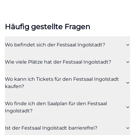
eine kommunale Spiel- und Veranstaltungsstätte
ein starkes Alleinstellungsmerkmal, weil sich hier
große Formate mit einem klaren urbanen
Häufig gestellte Fragen
Charakter verbinden. Der Festsaal liegt also nicht
anonym am Stadtrand, sondern mitten im
Wo befindet sich der Festsaal Ingolstadt?
städtischen Leben. ([theater.ingolstadt.de]
(https://theater.ingolstadt.de/service/anfahrt-
Wie viele Plätze hat der Festsaal Ingolstadt?
spielstaetten/spielstaetten-
detailansicht/10/110.html))
Wo kann ich Tickets für den Festsaal Ingolstadt
Auch im laufenden Betrieb zeigt sich die hohe
kaufen?
Nutzungsdichte des Hauses. Nach Angaben der
Stadt wird der Festsaal an weit über 200 Tagen pro
Wo finde ich den Saalplan für den Festsaal
Jahr genutzt, unter anderem für Konzerte,
Ingolstadt?
Tagungen, Schulveranstaltungen, Sportevents,
Bälle, Kabarettabende und Empfänge. Dazu
Ist der Festsaal Ingolstadt barrierefrei?
kommen Veranstaltungen, die eine besonders