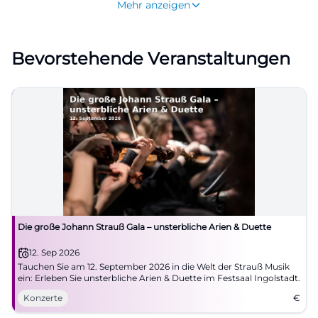
Mehr anzeigen
Präsentationen und gesellschaftlichen Anlässen
ebenso gut wie zu Tagungen oder festlichen
Bevorstehende Veranstaltungen
Empfängen. In den folgenden Abschnitten geht es
um die wichtigsten Suchthemen rund um den
Festsaal Ingolstadt: aktuelle Veranstaltungen,
Tickets, Anfahrt, Parken, Barrierefreiheit, Saalplan
und die architektonische Geschichte des Hauses.
([theater.ingolstadt.de]
(https://theater.ingolstadt.de/service/anfahrt-
spielstaetten/spielstaetten-
detailansicht/10/110.html))
Die große Johann Strauß Gala – unsterbliche Arien & Duette
Veranstaltungen, Konzerte und gesellschaftliche
12. Sep 2026
Formate
Tauchen Sie am 12. September 2026 in die Welt der Strauß Musik
Der Festsaal Ingolstadt ist ausdrücklich als Raum
ein: Erleben Sie unsterbliche Arien & Duette im Festsaal Ingolstadt.
für Konzerte, Industrie-Präsentationen,
Konzerte
€
Modenschauen und gesellschaftliche Ereignisse