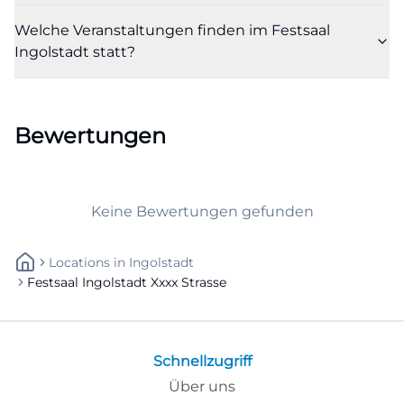
dichte Publikumsbindung erzeugen, etwa festliche
Welche Veranstaltungen finden im Festsaal
Abende, Auftritte regionaler Ensembles oder
Ingolstadt statt?
Formate mit Stadt- und Vereinsbezug. Für
Besucherinnen und Besucher bedeutet das eine
große thematische Vielfalt, für Veranstalter eine
Bewertungen
anpassungsfähige Infrastruktur. Wer nach dem
Festsaal Ingolstadt sucht, sucht also nicht nur nach
einem Raum, sondern meist nach einem
Keine Bewertungen gefunden
konkreten Eventprofil: musikalisch, festlich,
geschäftlich oder gesellschaftlich. Genau diese
Locations
In
Ingolstadt
Mischung erklärt, warum der Saal in der
Festsaal Ingolstadt Xxxx Strasse
öffentlichen Wahrnehmung so präsent ist. Er ist
kein Spezialraum für eine einzige Sparte, sondern
ein städtischer Treffpunkt für sehr unterschiedliche
Schnellzugriff
Anlässe, die alle von derselben hochwertigen
Über uns
Bühne, den Foyers und dem architektonischen