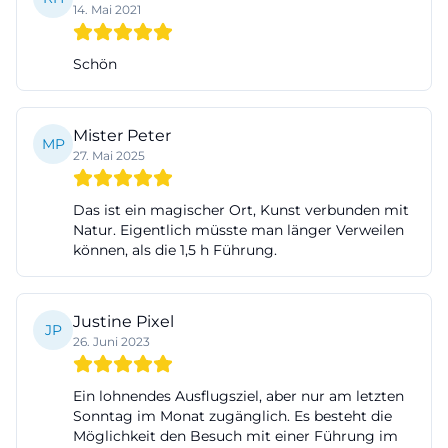
14. Mai 2021
Eindruck davon, warum der Ort in Obereichstätt so
häufig mit Begriffen wie Skulptur, Steinbruch und
Schön
Industriearchitektur in Verbindung gebracht wird.
([lechner-museum.de](https://lechner-
museum.de/))
Mister Peter
MP
27. Mai 2025
Die Bildsprache der Stiftung ist dabei eng mit der
Kunst von Alf Lechner verbunden. Seine Werke
Das ist ein magischer Ort, Kunst verbunden mit
leben von Materialität und Volumen, von Kanten,
Natur. Eigentlich müsste man länger Verweilen
Flächen und Spannung. Deshalb funktionieren
können, als die 1,5 h Führung.
Fotografien hier nicht nur als Erinnerung an einen
Besuch, sondern auch als eigenständiger Zugang
Justine Pixel
zum Werk. In den offiziellen Ausstellungsansichten
JP
26. Juni 2023
wird sichtbar, wie sehr die Umgebung die
Wahrnehmung verändert: dieselbe Skulptur wirkt
Ein lohnendes Ausflugsziel, aber nur am letzten
im Innenraum anders als auf einer Terrasse im
Sonntag im Monat zugänglich. Es besteht die
Möglichkeit den Besuch mit einer Führung im
Steinbruch oder in der Ausstellungshalle. Genau