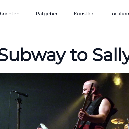
hrichten
Ratgeber
Künstler
Locatio
Subway to Sall