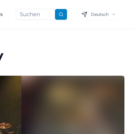
ns
Deutsch
Suchen
y