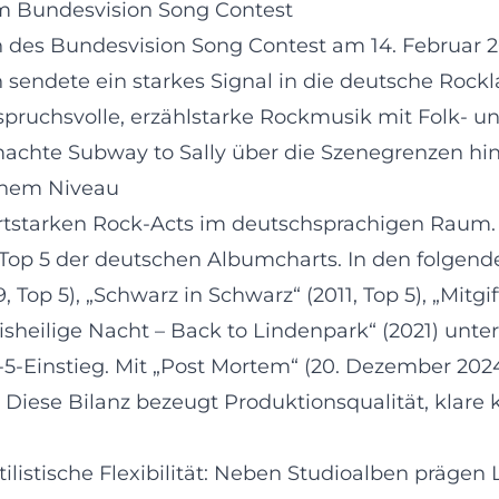
im Bundesvision Song Contest
n des Bundesvision Song Contest am 14. Februar 20
 sendete ein starkes Signal in die deutsche Rock
spruchsvolle, erzählstarke Rockmusik mit Folk- u
chte Subway to Sally über die Szenegrenzen hi
ohem Niveau
artstarken Rock-Acts im deutschsprachigen Raum. 
 Top 5 der deutschen Albumcharts. In den folgende
, Top 5), „Schwarz in Schwarz“ (2011, Top 5), „Mitg
isheilige Nacht – Back to Lindenpark“ (2021) unte
-Einstieg. Mit „Post Mortem“ (20. Dezember 2024) 
. Diese Bilanz bezeugt Produktionsqualität, klare
tilistische Flexibilität: Neben Studioalben prägen