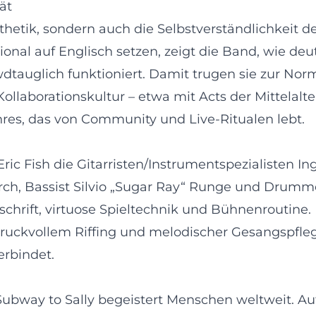
ät
thetik, sondern auch die Selbstverständlichkeit 
onal auf Englisch setzen, zeigt die Band, wie de
owdtauglich funktioniert. Damit trugen sie zur Nor
ollaborationskultur – etwa mit Acts der Mittelalt
res, das von Community und Live-Ritualen lebt.
c Fish die Gitarristen/Instrumentspezialisten I
torch, Bassist Silvio „Sugar Ray“ Runge und Drum
hrift, virtuose Spieltechnik und Bühnenroutine. 
ruckvollem Riffing und melodischer Gesangspflege
erbindet.
Subway to Sally begeistert Menschen weltweit. Auf