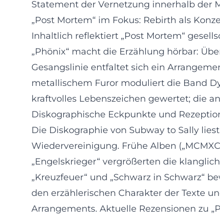
Statement der Vernetzung innerhalb der Mi
„Post Mortem“ im Fokus: Rebirth als Konz
Inhaltlich reflektiert „Post Mortem“ gese
„Phönix“ macht die Erzählung hörbar: Übe
Gesangslinie entfaltet sich ein Arrangeme
metallischem Furor moduliert die Band D
kraftvolles Lebenszeichen gewertet; die an
Diskographische Eckpunkte und Rezeption
Die Diskographie von Subway to Sally lies
Wiedervereinigung. Frühe Alben („MCMXCV“
„Engelskrieger“ vergrößerten die klanglic
„Kreuzfeuer“ und „Schwarz in Schwarz“ be
den erzählerischen Charakter der Texte u
Arrangements. Aktuelle Rezensionen zu „P