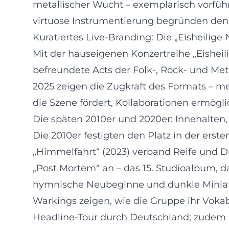
metallischer Wucht – exemplarisch vorführ
virtuose Instrumentierung begründen den R
Kuratiertes Live-Branding: Die „Eisheilige
Mit der hauseigenen Konzertreihe „Eisheil
befreundete Acts der Folk-, Rock- und M
2025 zeigen die Zugkraft des Formats – meh
die Szene fördert, Kollaborationen ermögli
Die späten 2010er und 2020er: Innehalten,
Die 2010er festigten den Platz in der erste
„Himmelfahrt“ (2023) verband Reife und D
„Post Mortem“ an – das 15. Studioalbum, da
hymnische Neubeginne und dunkle Miniature
Warkings zeigen, wie die Gruppe ihr Vokab
Headline-Tour durch Deutschland; zudem 