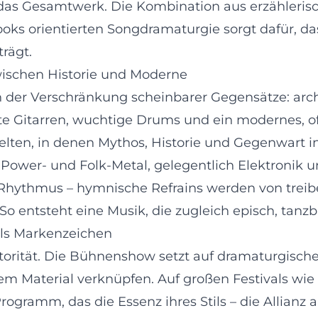
e das Gesamtwerk. Die Kombination aus erzähleris
ks orientierten Songdramaturgie sorgt dafür, da
rägt.
wischen Historie und Moderne
n der Verschränkung scheinbarer Gegensätze: arch
rte Gitarren, wuchtige Drums und ein modernes, o
elten, in denen Mythos, Historie und Gegenwart i
 Power- und Folk-Metal, gelegentlich Elektronik 
Rhythmus – hymnische Refrains werden von treib
So entsteht eine Musik, die zugleich episch, tanzb
als Markenzeichen
utorität. Die Bühnenshow setzt auf dramaturgisc
euem Material verknüpfen. Auf großen Festivals 
ramm, das die Essenz ihres Stils – die Allianz a