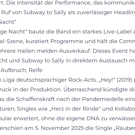
t. Die Intensität der Performance, das kommunikat
uf von Subway to Sally als zuverlässiger Headlin
 Nacht“
ige Nacht“ baute die Band ein starkes Live-Label 
etal-Szene, kuratiert Programme und hält die C
rere Hallen melden Ausverkauf. Dieses Event hat s
cht und Subway to Sally in direktem Austausch mit
 Aufbruch, Reife
n Liga deutschsprachiger Rock-Acts. „Hey!“ (2019) 
ruck in der Produktion. Überraschend kündigte d
s die Schaffenskraft nach der Pandemiedelle eindr
n; Singles wie „Herz in der Rinde“ und Kollabora
ular erweitert, ohne die eigene DNA zu verwässer
erschien am 5. November 2025 die Single „Räube