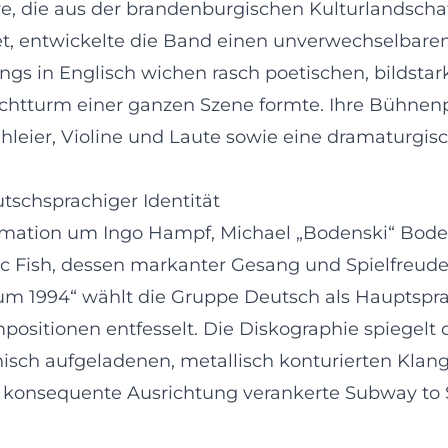
ere, die aus der brandenburgischen Kulturlandscha
t, entwickelte die Band einen unverwechselbaren
gs in Englisch wichen rasch poetischen, bildstar
htturm einer ganzen Szene formte. Ihre Bühnenprä
hleier, Violine und Laute sowie eine dramaturgis
tschsprachiger Identität
rmation um Ingo Hampf, Michael „Bodenski“ Bode
ric Fish, dessen markanter Gesang und Spielfreu
m 1994“ wählt die Gruppe Deutsch als Hauptsprache
mpositionen entfesselt. Die Diskographie spiegelt 
isch aufgeladenen, metallisch konturierten Klangb
konsequente Ausrichtung verankerte Subway to Sa