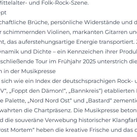
ttelalter- und Folk-Rock-Szene.
ept
llschaftliche Brüche, persönliche Widerstände und
r schimmernden Violinen, markanten Gitarren un
nt, das auferstehungsartige Energie transportier
ynamik und Dichte – ein Kennzeichen ihrer Produ
schließende Tour im Frühjahr 2025 unterstrich die 
 in der Musikpresse
t sich wie ein Index der deutschsprachigen Rock-
, „Foppt den Dämon!“, „Bannkreis“) etablierten B
he Palette, „Nord Nord Ost“ und „Bastard“ zementi
wahrten die Chartpräsenz. Die Musikpresse beton
nd die souveräne Verwebung historischer Klangfa
ost Mortem“ heben die kreative Frische und das d