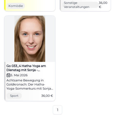
Kabarett als großes
der Grundschule. 04.05.2026,
Sonstige
36,00
Bühnenerlebnis mit klarer
36 Euro. Jetzt Platz sichern.
Komödie
Veranstaltungen
€
Regie, Lichtdramaturgie und
#Yoga
intensiver
Theateratmosphäre. Ein
Abend, der Humor, Haltung
und Nachhall vereint.
Go 033_4 Hatha-Yoga am
Dienstag mit Sonja -
Sommerkurs
5. Mai 2026
Achtsame Bewegung in
Goldkronach: Der Hatha-
Yoga-Sommerkurs mit Sonja
verbindet Ruhe, Atem und
Sport
36,00
€
Entspannung. Am 5. Mai 2026
für 36 Euro. #Yoga
#Goldkronach
1