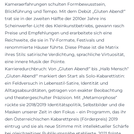
Kameraerfahrungen schulten Formbewusstsein,
Blickführung und Tempo. Mit dem Debüt „Gluten Abend!“
trat sie in der zweiten Hälfte der 2010er Jahre ins
Scheinwerfer-Licht des Kleinkunstbetriebs, gewann rasch
Preise und Empfehlungen und erarbeitete sich eine
Reichweite, die sie in TV-Formate, Festivals und
renommierte Häuser führte. Diese Phase ist die Matrix
ihres Stils: satirische Verdichtung, sprachliche Virtuosität,
eine innere Musik der Pointe.
Karrieredurchbruch: Von „Gluten Abend!“ bis „Halb Mensch“
„Gluten Abend!“ markiert den Start als Solo-Kabarettistin:
ein Feldversuch in Lebensstil-Satire, Identität und
Alltagsabsurditäten, getragen von exakter Beobachtung
und theatergeschulter Präzision. Mit „Metamorphose“
rückte sie 2018/2019 Identitätspolitik, Selbstbilder und die
Masken unserer Zeit in den Fokus – ein Programm, das ihr
den Österreichischen Kabarettpreis (Förderpreis) 2019
eintrug und sie als neue Stimme mit intellektueller Schärfe
bei gleichzeitiger Publikumsnähe etablierte. 2021 folgte