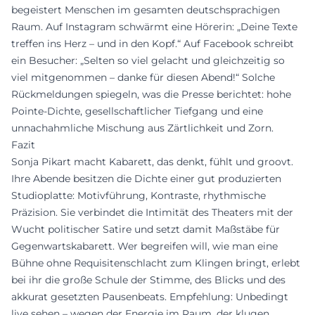
begeistert Menschen im gesamten deutschsprachigen
Raum. Auf Instagram schwärmt eine Hörerin: „Deine Texte
treffen ins Herz – und in den Kopf.“ Auf Facebook schreibt
ein Besucher: „Selten so viel gelacht und gleichzeitig so
viel mitgenommen – danke für diesen Abend!“ Solche
Rückmeldungen spiegeln, was die Presse berichtet: hohe
Pointe-Dichte, gesellschaftlicher Tiefgang und eine
unnachahmliche Mischung aus Zärtlichkeit und Zorn.
Fazit
Sonja Pikart macht Kabarett, das denkt, fühlt und groovt.
Ihre Abende besitzen die Dichte einer gut produzierten
Studioplatte: Motivführung, Kontraste, rhythmische
Präzision. Sie verbindet die Intimität des Theaters mit der
Wucht politischer Satire und setzt damit Maßstäbe für
Gegenwartskabarett. Wer begreifen will, wie man eine
Bühne ohne Requisitenschlacht zum Klingen bringt, erlebt
bei ihr die große Schule der Stimme, des Blicks und des
akkurat gesetzten Pausenbeats. Empfehlung: Unbedingt
live sehen – wegen der Energie im Raum, der klugen