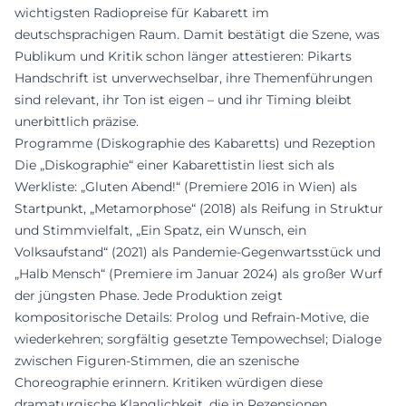
wichtigsten Radiopreise für Kabarett im
deutschsprachigen Raum. Damit bestätigt die Szene, was
Publikum und Kritik schon länger attestieren: Pikarts
Handschrift ist unverwechselbar, ihre Themenführungen
sind relevant, ihr Ton ist eigen – und ihr Timing bleibt
unerbittlich präzise.
Programme (Diskographie des Kabaretts) und Rezeption
Die „Diskographie“ einer Kabarettistin liest sich als
Werkliste: „Gluten Abend!“ (Premiere 2016 in Wien) als
Startpunkt, „Metamorphose“ (2018) als Reifung in Struktur
und Stimmvielfalt, „Ein Spatz, ein Wunsch, ein
Volksaufstand“ (2021) als Pandemie-Gegenwartsstück und
„Halb Mensch“ (Premiere im Januar 2024) als großer Wurf
der jüngsten Phase. Jede Produktion zeigt
kompositorische Details: Prolog und Refrain-Motive, die
wiederkehren; sorgfältig gesetzte Tempowechsel; Dialoge
zwischen Figuren-Stimmen, die an szenische
Choreographie erinnern. Kritiken würdigen diese
dramaturgische Klanglichkeit, die in Rezensionen