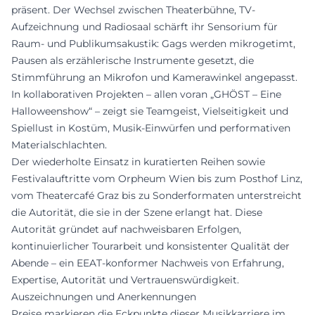
präsent. Der Wechsel zwischen Theaterbühne, TV-
Aufzeichnung und Radiosaal schärft ihr Sensorium für
Raum- und Publikumsakustik: Gags werden mikrogetimt,
Pausen als erzählerische Instrumente gesetzt, die
Stimmführung an Mikrofon und Kamerawinkel angepasst.
In kollaborativen Projekten – allen voran „GHÖST – Eine
Halloweenshow“ – zeigt sie Teamgeist, Vielseitigkeit und
Spiellust in Kostüm, Musik-Einwürfen und performativen
Materialschlachten.
Der wiederholte Einsatz in kuratierten Reihen sowie
Festivalauftritte vom Orpheum Wien bis zum Posthof Linz,
vom Theatercafé Graz bis zu Sonderformaten unterstreicht
die Autorität, die sie in der Szene erlangt hat. Diese
Autorität gründet auf nachweisbaren Erfolgen,
kontinuierlicher Tourarbeit und konsistenter Qualität der
Abende – ein EEAT-konformer Nachweis von Erfahrung,
Expertise, Autorität und Vertrauenswürdigkeit.
Auszeichnungen und Anerkennungen
Preise markieren die Eckpunkte dieser Musikkarriere im