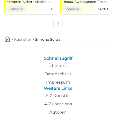
Kempten. Sichern Sie sich Ihre
Lindau. Zwei Stunden Timing,
Plätze für einen
Pointen, Publikumsreaktion.
Komödie
€
Komödie
34,70
€
unvergesslichen Abend.
20.09.2026, 19:00, ab 34,70 €.
Befreiendes Lacherlebnis –
jetzt Tickets sichern.
#SimoneSolga
1
Kuenstler
Simone Solga
Schnellzugriff
Über uns
Datenschutz
Impressum
Weitere Links
A-Z Künstler
A-Z Locations
Autoren