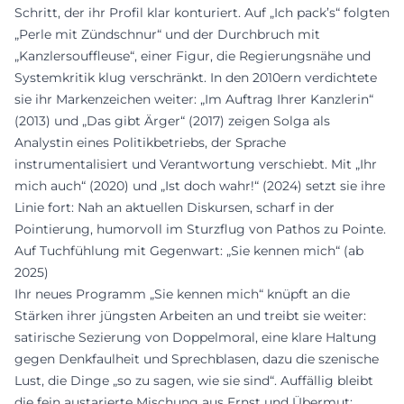
Schritt, der ihr Profil klar konturiert. Auf „Ich pack’s“ folgten
„Perle mit Zündschnur“ und der Durchbruch mit
„Kanzlersouffleuse“, einer Figur, die Regierungsnähe und
Systemkritik klug verschränkt. In den 2010ern verdichtete
sie ihr Markenzeichen weiter: „Im Auftrag Ihrer Kanzlerin“
(2013) und „Das gibt Ärger“ (2017) zeigen Solga als
Analystin eines Politikbetriebs, der Sprache
instrumentalisiert und Verantwortung verschiebt. Mit „Ihr
mich auch“ (2020) und „Ist doch wahr!“ (2024) setzt sie ihre
Linie fort: Nah an aktuellen Diskursen, scharf in der
Pointierung, humorvoll im Sturzflug von Pathos zu Pointe.
Auf Tuchfühlung mit Gegenwart: „Sie kennen mich“ (ab
2025)
Ihr neues Programm „Sie kennen mich“ knüpft an die
Stärken ihrer jüngsten Arbeiten an und treibt sie weiter:
satirische Sezierung von Doppelmoral, eine klare Haltung
gegen Denkfaulheit und Sprechblasen, dazu die szenische
Lust, die Dinge „so zu sagen, wie sie sind“. Auffällig bleibt
die fein austarierte Mischung aus Ernst und Übermut: