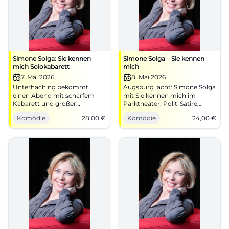
Simone Solga: Sie kennen
Simone Solga – Sie kennen
mich Solokabarett
mich
7. Mai 2026
8. Mai 2026
Unterhaching bekommt
Augsburg lacht: Simone Solga
einen Abend mit scharfem
mit Sie kennen mich im
Kabarett und großer
Parktheater. Polit-Satire,
Bühnenpräsenz: Simone
Tempo, starke
Komödie
28,00
€
Komödie
24,00
€
Solga bringt Sie kennen mich
Publikumsreaktion.
ins KUBIZ. 07.05.2026, ab 28
08.05.2026, 20:00 Uhr, ab 24
Euro. #Kabarett #Comedy
€. Barrierefrei, gute
Anbindung. Tickets sichern!
#Kabarett