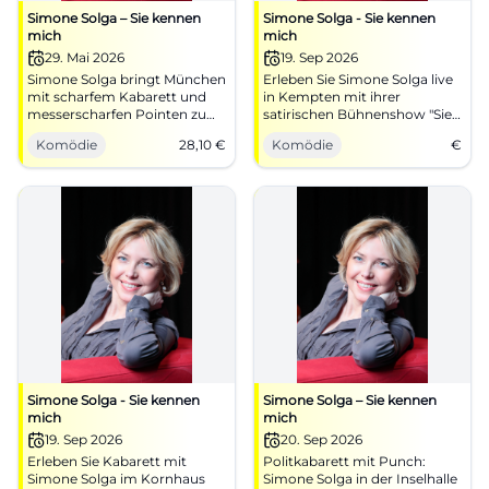
Simone Solga – Sie kennen
Simone Solga - Sie kennen
mich
mich
29. Mai 2026
19. Sep 2026
Simone Solga bringt München
Erleben Sie Simone Solga live
mit scharfem Kabarett und
in Kempten mit ihrer
messerscharfen Pointen zum
satirischen Bühnenshow "Sie
Lachen. Sie kennen mich im
kennen mich" am 19.
Komödie
28,10
€
Komödie
€
Schlachthof: 29.05.2026,
September 2026!
Tickets ab 28,10 €. #Kabarett
Simone Solga - Sie kennen
Simone Solga – Sie kennen
mich
mich
19. Sep 2026
20. Sep 2026
Erleben Sie Kabarett mit
Politkabarett mit Punch:
Simone Solga im Kornhaus
Simone Solga in der Inselhalle