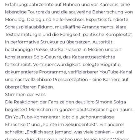
Erfahrung: Jahrzehnte auf Bühnen und vor Kameras, eine
lebendige Tourpraxis und die souveräne Beherrschung von
Monolog, Dialog und Rollenwechsel. Expertise: fundierte
Schauspielausbildung, musikaffine Arrangements, klare
Textdramaturgie und die Fähigkeit, politische Komplexität
in performative Struktur zu übersetzen. Autorität:
hochrangige Preise, starke Präsenz in Medien und ein
konsistentes Solo-Oeuvre, das Kabarettgeschichte
fortschreibt. Vertrauenswürdigkeit: belegte Biografie,
dokumentierte Programme, verifizierbarer YouTube-Kanal
und nachvollziehbare Presserezeption – eine Karriere auf
überprüfbaren Fakten.
Stimmen der Fans
Die Reaktionen der Fans zeigen deutlich: Simone Solga
begeistert Menschen im ganzen deutschsprachigen Raum.
Ein YouTube-Kommentar lobt die „schonungslose
Ehrlichkeit“ und „Pointe im Sekundentakt“. Ein anderer
schreibt: „Endlich sagt jemand, was viele denken – und
dabei so klug, dass man lachen und lernen kann.“ Wieder