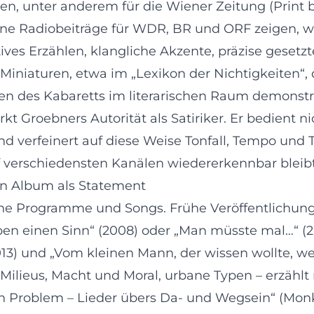
n, unter anderem für die Wiener Zeitung (Print bi
eine Radiobeiträge für WDR, BR und ORF zeigen, w
es Erzählen, klangliche Akzente, präzise gesetzte
 Miniaturen, etwa im „Lexikon der Nichtigkeiten“,
ten des Kabaretts im literarischen Raum demonstri
rkt Groebners Autorität als Satiriker. Er bedient n
d verfeinert auf diese Weise Tonfall, Tempo und T
uf verschiedensten Kanälen wiedererkennbar bleibt
ein Album als Statement
e Programme und Songs. Frühe Veröffentlichunge
ben einen Sinn“ (2008) oder „Man müsste mal…“ (2
2013) und „Vom kleinen Mann, der wissen wollte, we
Milieus, Macht und Moral, urbane Typen – erzähl
n Problem – Lieder übers Da- und Wegsein“ (Mon