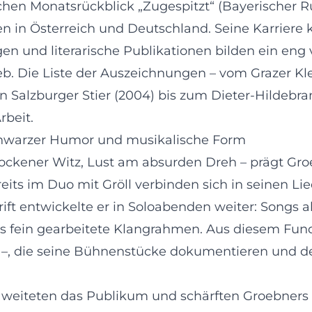
ischen Monatsrückblick „Zugespitzt“ (Bayerischer
n in Österreich und Deutschland. Seine Karriere ku
 und literarische Publikationen bilden ein eng ve
ieb. Die Liste der Auszeichnungen – vom Grazer K
n Salzburger Stier (2004) bis zum Dieter-Hildebra
rbeit.
chwarzer Humor und musikalische Form
 trockener Witz, Lust am absurden Dreh – prägt Gr
its im Duo mit Gröll verbinden sich in seinen Li
ft entwickelte er in Soloabenden weiter: Songs al
 fein gearbeitete Klangrahmen. Aus diesem Fund
t –, die seine Bühnenstücke dokumentieren und d
 weiteten das Publikum und schärften Groebners 