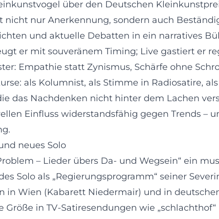
leinkunstvogel über den Deutschen Kleinkunstpre
lt nicht nur Anerkennung, sondern auch Beständi
ichten und aktuelle Debatten in ein narratives B
t er mit souveränem Timing; Live gastiert er r
ter: Empathie statt Zynismus, Schärfe ohne Schro
se: als Kolumnist, als Stimme in Radiosatire, als 
, die das Nachdenken nicht hinter dem Lachen vers
rellen Einfluss widerstandsfähig gegen Trends –
ng.
 und neues Solo
Problem – Lieder übers Da- und Wegsein“ ein musi
lendes Solo als „Regierungsprogramm“ seiner Sever
onen in Wien (Kabarett Niedermair) und in deutsc
ste Größe in TV-Satiresendungen wie „schlachthof“