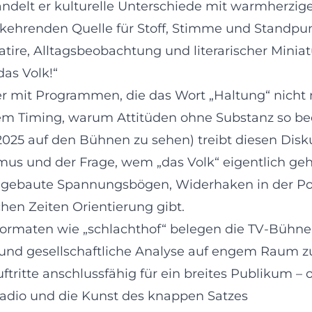
lt er kulturelle Unterschiede mit warmherziger I
kehrenden Quelle für Stoff, Stimme und Standpunk
tire, Alltagsbeobachtung und literarischer Miniatu
as Volk!“
ner mit Programmen, die das Wort „Haltung“ nicht
sem Timing, warum Attitüden ohne Substanz so b
t 2025 auf den Bühnen zu sehen) treibt diesen Disku
ismus und der Frage, wem „das Volk“ eigentlich ge
 gebaute Spannungsbögen, Widerhaken in der Poi
hen Zeiten Orientierung gibt.
ormaten wie „schlachthof“ belegen die TV-Bühnen
tz und gesellschaftliche Analyse auf engem Rau
tte anschlussfähig für ein breites Publikum – oh
Radio und die Kunst des knappen Satzes