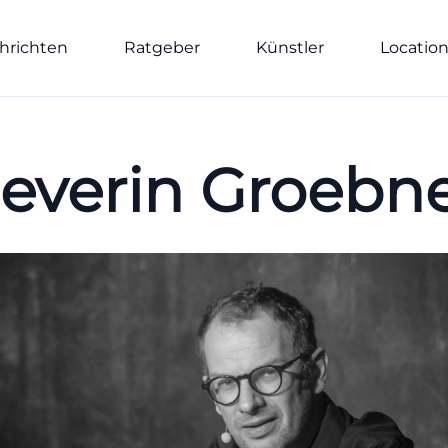
hrichten
Ratgeber
Künstler
Locatio
everin Groebn