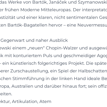
 das Werke von Bartók, Janáček und Szymanowski i
 frühen Moderne Mitteleuropas. Der interpretator
tizität und einer klaren, nicht sentimentalen Ges
n Bartók-Bagatellen hervor – eine Neuvermessung
: Gegenwart und naher Ausblick
wski einem „neuen“ Chopin-Walzer und ausgewä
k mit konturiertem Puls und geschmeidiger Agogik
ein künstlerisch folgerichtiges Projekt. Die spät
rer Zurschaustellung, ein Spiel der Halbschatten
hen Stimmführung in der linken Hand ideale Bedi
uropa, Australien und darüber hinaus fort; sein off
eiten.
ektur, Artikulation, Atem