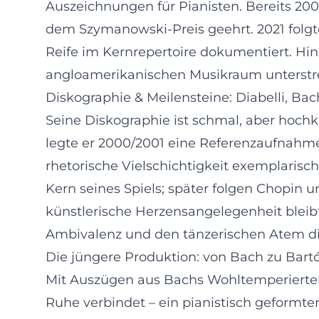
Auszeichnungen für Pianisten. Bereits 2001
dem Szymanowski-Preis geehrt. 2021 folgte
Reife im Kernrepertoire dokumentiert. H
angloamerikanischen Musikraum unterstr
Diskographie & Meilensteine: Diabelli, B
Seine Diskographie ist schmal, aber hochkar
legte er 2000/2001 eine Referenzaufnahme 
rhetorische Vielschichtigkeit exemplari
Kern seines Spiels; später folgen Chopin 
künstlerische Herzensangelegenheit bleib
Ambivalenz und den tänzerischen Atem dies
Die jüngere Produktion: von Bach zu Bar
Mit Auszügen aus Bachs Wohltemperiertem 
Ruhe verbindet – ein pianistisch geformte