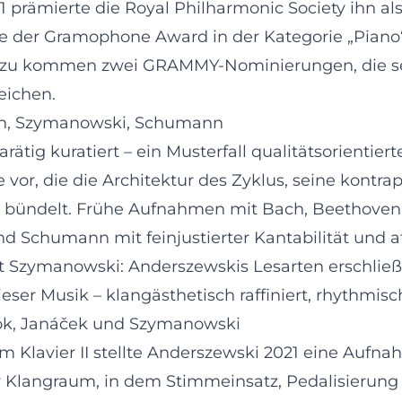
 prämierte die Royal Philharmonic Society ihn als
 der Gramophone Award in der Kategorie „Piano“ –
inzu kommen zwei GRAMMY-Nominierungen, die sein
eichen.
ach, Szymanowski, Schumann
ätig kuratiert – ein Musterfall qualitätsorientier
vor, die die Architektur des Zyklus, seine kontr
sch bündelt. Frühe Aufnahmen mit Bach, Beethove
und Schumann mit feinjustierter Kantabilität und
t Szymanowski: Anderszewskis Lesarten erschließ
er Musik – klangästhetisch raffiniert, rhythmisch
tók, Janáček und Szymanowski
Klavier II stellte Anderszewski 2021 eine Aufnah
r Klangraum, in dem Stimmeinsatz, Pedalisierung 