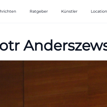
hrichten
Ratgeber
Künstler
Locatio
iotr Anderszews