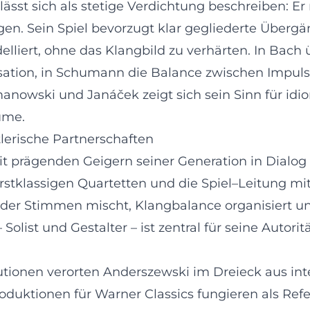
sst sich als stetige Verdichtung beschreiben: Er 
gen. Sein Spiel bevorzugt klar gegliederte Über
lliert, ohne das Klangbild zu verhärten. In Bach 
ation, in Schumann die Balance zwischen Impuls 
manowski und Janáček zeigt sich sein Sinn für i
ume.
erische Partnerschaften
 prägenden Geigern seiner Generation in Dialog –
t erstklassigen Quartetten und die Spiel–Leitung
 der Stimmen mischt, Klangbalance organisiert u
list und Gestalter – ist zentral für seine Autoritä
utionen verorten Anderszewski im Dreieck aus int
roduktionen für Warner Classics fungieren als Refe