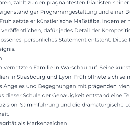
ren, zählt zu den prägnantesten Pianisten seiner 
eigenständiger Programmgestaltung und einer B
t. Früh setzte er künstlerische Maßstäbe, indem er 
 veröffentlichen, dafür jedes Detail der Komposi
hlossenes, persönliches Statement entsteht. Diese
ignis.
n
ch vernetzten Familie in Warschau auf. Seine küns
 in Strasbourg und Lyon. Früh öffnete sich sein 
Los Angeles und Begegnungen mit prägenden Ment
us dieser Schule der Genauigkeit entstand eine Tec
räzision, Stimmführung und die dramaturgische Log
eit.
egrität als Markenzeichen