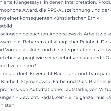
ierte Klangessays, in denen Interpretation, Pro
ramophone Award, die RPS-Auszeichnung und der Gi
ung einer konsequenten künstlerischen Ethik.
stbild
ngeon beleuchten Anderszewskis Arbeitsweise: d
ert, das Beharren auf klanglicher Reinheit. Dies
nd Vortrag auslotet und die Interpretation als f
piel ebenso prägt wie seine behutsam kuratierte D
nd live erleben?
e neu ordnet: Er verleiht Bach Tanz und Transpar
larheit, Szymanowski Farbe und Puls, Brahms int
miss, von Autorität ohne Lautstärke, von Virtuosi
idungen – Gewicht, Pedal, Zeit – eine ganze musik
nisten.