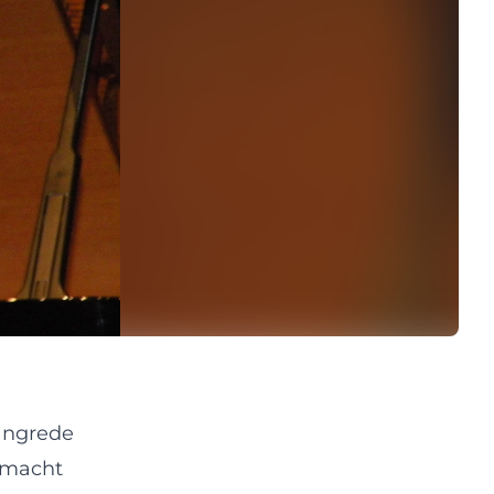
langrede
g macht