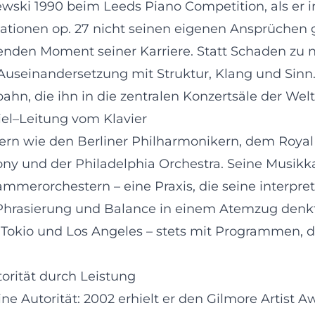
wski 1990 beim Leeds Piano Competition, als er i
iationen op. 27 nicht seinen eigenen Ansprüchen g
ftenden Moment seiner Karriere. Statt Schaden zu 
 Auseinandersetzung mit Struktur, Klang und Sinn
hn, die ihn in die zentralen Konzertsäle der Welt
piel–Leitung vom Klavier
stern wie den Berliner Philharmonikern, dem Roy
 und der Philadelphia Orchestra. Seine Musikkar
erorchestern – eine Praxis, die seine interpretat
, Phrasierung und Balance in einem Atemzug denkt.
Tokio und Los Angeles – stets mit Programmen, d
rität durch Leistung
ine Autorität: 2002 erhielt er den Gilmore Artist