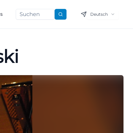
ns
Deutsch
Suchen
ki