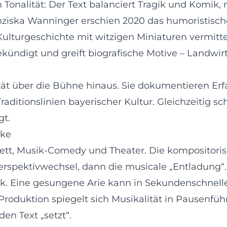
 Tonalität: Der Text balanciert Tragik und Komik, 
ziska Wanninger erschien 2020 das humoristis
Kulturgeschichte mit witzigen Miniaturen vermitte
ekündigt und greift biografische Motive – Landwir
tät über die Bühne hinaus. Sie dokumentieren Er
aditionslinien bayerischer Kultur. Gleichzeitig sc
gt.
cke
ett, Musik-Comedy und Theater. Die kompositori
Perspektivwechsel, dann die musicale „Entladung“.
. Eine gesungene Arie kann in Sekundenschnelle 
er Produktion spiegelt sich Musikalität in Pausen
en Text „setzt“.