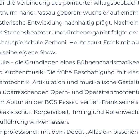
für die Verbindung aus pointierter Alltagsbeobac
thurm nahe Passau geboren, wuchs er auf einem 
nstlerische Entwicklung nachhaltig prägt. Nach e
s Standesbeamter und Kirchenorganist folgte der 
hauspielschule Zerboni. Heute tourt Frank mit a
 seine eigene Show.
chule – die Grundlagen eines Bühnencharismatiker
 Kirchenmusik. Die frühe Beschäftigung mit klass
emtechnik, Artikulation und musikalische Gestalt
on überraschenden Opern- und Operettenmomenten
 Abitur an der BOS Passau vertieft Frank seine 
raxis schult Körperarbeit, Timing und Rollenwechs
ufführung wirken lassen.
t er professionell mit dem Debüt „Alles ein bissche