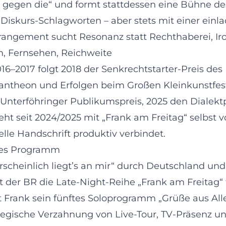
 gegen die“ und formt stattdessen eine Bühne des
iskurs-Schlagworten – aber stets mit einer einl
rrangement sucht Resonanz statt Rechthaberei, Iro
n, Fernsehen, Reichweite
6–2017 folgt 2018 der Senkrechtstarter-Preis des 
antheon und Erfolgen beim Großen Kleinkunstfestiv
nterföhringer Publikumspreis, 2025 den Dialektpre
t seit 2024/2025 mit „Frank am Freitag“ selbst v
lle Handschrift produktiv verbindet.
eues Programm
rscheinlich liegt’s an mir“ durch Deutschland und
t der BR die Late-Night-Reihe „Frank am Freitag“ fo
 Frank sein fünftes Soloprogramm „Grüße aus Alle
trategische Verzahnung von Live-Tour, TV-Präsenz 