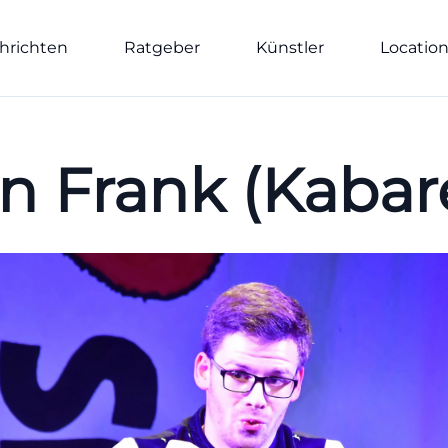
hrichten
Ratgeber
Künstler
Locatio
n Frank (Kabare