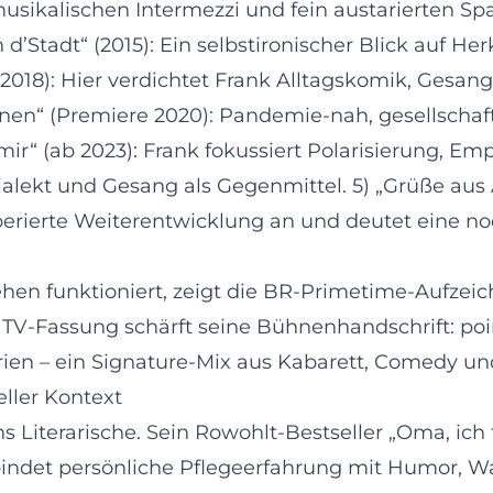
usikalischen Intermezzi und fein austarierten S
n d’Stadt“ (2015): Ein selbstironischer Blick auf 
(2018): Hier verdichtet Frank Alltagskomik, Gesan
 keinen“ (Premiere 2020): Pandemie-nah, gesellsc
 mir“ (ab 2023): Frank fokussiert Polarisierung, E
Dialekt und Gesang als Gegenmittel. 5) „Grüße au
rierte Weiterentwicklung an und deutet eine no
en funktioniert, zeigt die BR-Primetime-Aufzeich
 TV-Fassung schärft seine Bühnenhandschrift: poin
rien – ein Signature-Mix aus Kabarett, Comedy un
eller Kontext
ns Literarische. Sein Rowohlt-Bestseller „Oma, ich 
bindet persönliche Pflegeerfahrung mit Humor, 