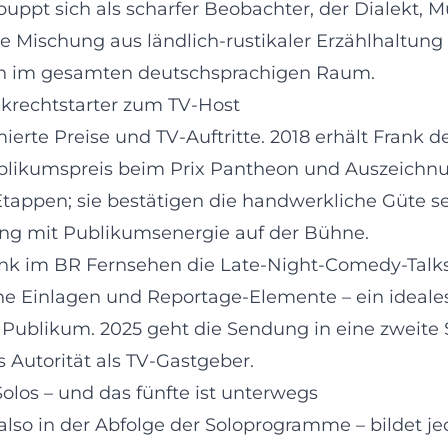
uppt sich als scharfer Beobachter, der Dialekt, 
e Mischung aus ländlich-rustikaler Erzählhaltung 
len im gesamten deutschsprachigen Raum.
krechtstarter zum TV-Host
erte Preise und TV-Auftritte. 2018 erhält Frank 
 Publikumspreis beim Prix Pantheon und Auszeichn
Etappen; sie bestätigen die handwerkliche Güte se
g mit Publikumsenergie auf der Bühne.
ank im BR Fernsehen die Late-Night-Comedy-Talk
e Einlagen und Reportage-Elemente – ein ideales S
Publikum. 2025 geht die Sendung in eine zweite 
 Autorität als TV-Gastgeber.
los – und das fünfte ist unterwegs
 also in der Abfolge der Soloprogramme – bildet 