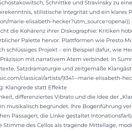
chostakowitsch, Schnittke und Stravinsky zu e
rekenntnis, stilistische Integrität und ein klares
on/marie-elisabeth-hecker?utm_source=openai))
icht die Kohärenz ihrer Diskographie: Kritiken h
licher Palette hervor. Plattformen wie Presto Mu
sch schlüssiges Projekt – ein Beispiel dafür, wi
Präzision mit narrativem Atem verbindet. In Summ
ntexte, Satzdramaturgie und zeitgemäße Klangästhe
ic.com/classical/artists/9341--marie-elisabeth-h
g: Klangrede statt Effekte
keit, differenziertes Vibrato und die Idee der „Kl
en musikalisch begründet. Ihre Bogenführung verb
schen Passagen; die Linke gestaltet Intonationsfar
die Stimme des Cellos als tragende Mittellage, mo