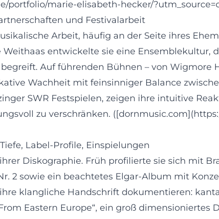
e/portfolio/marie-elisabeth-hecker/?utm_source=
rtnerschaften und Festivalarbeit
kalische Arbeit, häufig an der Seite ihres Ehem
 Weithaas entwickelte sie eine Ensemblekultur, d
begreift. Auf führenden Bühnen – von Wigmore Ha
kative Wachheit mit feinsinniger Balance zwisch
ger SWR Festspielen, zeigen ihre intuitive Reakt
svoll zu verschränken. ([dornmusic.com](https:/
efe, Label-Profile, Einspielungen
hrer Diskographie. Früh profilierte sie sich mit B
Nr. 2 sowie ein beachtetes Elgar-Album mit Konzer
 ihre klangliche Handschrift dokumentieren: kanta
„From Eastern Europe“, ein groß dimensioniertes 