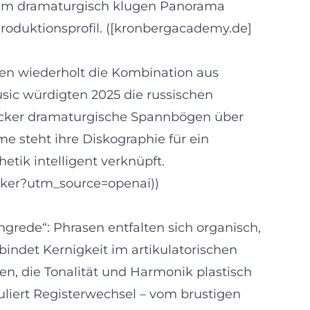
inem dramaturgisch klugen Panorama
 Produktionsprofil. ([kronbergacademy.de]
oben wiederholt die Kombination aus
sic würdigten 2025 die russischen
e Hecker dramaturgische Spannbögen über
e steht ihre Diskographie für ein
tik intelligent verknüpft.
ecker?utm_source=openai))
angrede“: Phrasen entfalten sich organisch,
indet Kernigkeit im artikulatorischen
ben, die Tonalität und Harmonik plastisch
duliert Registerwechsel – vom brustigen