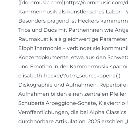
([dornmusic.com](https://dornmusic.com/d
Kammermusik als künstlerisches Labor: Pa
Besonders prägend ist Heckers kammermusi
Trios und Duos mit Partnerinnen wie Antje
Raumakustik als gleichwertige Parameter 
Elbphilharmonie – verbindet sie kommuni
Konzertdokumente, etwa aus den Schwetzin
und Emotion in der Kammermusik spannung
elisabeth-hecker/?utm_source=openai))
Diskographie und Aufnahmen: Repertoire-Ti
Aufnahmen bilden einen zentralen Pfeiler i
Schuberts Arpeggione-Sonate, Klaviertrio 
Veröffentlichungen, die bei Alpha Classics
durchhörbare Artikulation. 2025 erschien 