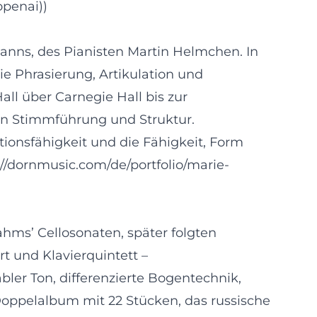
openai))
anns, des Pianisten Martin Helmchen. In
ie Phrasierung, Artikulation und
ll über Carnegie Hall bis zur
en Stimmführung und Struktur.
ionsfähigkeit und die Fähigkeit, Form
/dornmusic.com/de/portfolio/marie-
rahms’ Cellosonaten, später folgten
t und Klavierquintett –
bler Ton, differenzierte Bogentechnik,
Doppelalbum mit 22 Stücken, das russische