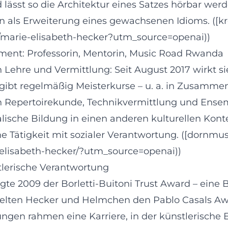
d lässt so die Architektur eines Satzes hörbar we
dern als Erweiterung eines gewachsenen Idioms. (
marie-elisabeth-hecker?utm_source=openai))
ment: Professorin, Mentorin, Music Road Rwanda
Lehre und Vermittlung: Seit August 2017 wirkt sie
gibt regelmäßig Meisterkurse – u. a. in Zusamme
 in Repertoirekunde, Technikvermittlung und Ensem
che Bildung in einen anderen kulturellen Kontex
e Tätigkeit mit sozialer Verantwortung. ([dornmu
e-elisabeth-hecker/?utm_source=openai))
tlerische Verantwortung
gte 2009 der Borletti-Buitoni Trust Award – eine 
ielten Hecker und Helmchen den Pablo Casals Awar
en rahmen eine Karriere, in der künstlerische Ex