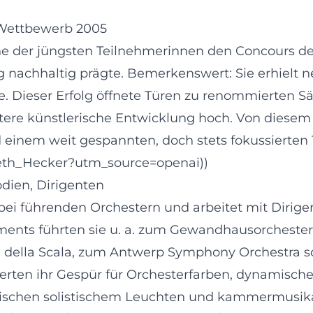
-Wettbewerb 2005
der jüngsten Teilnehmerinnen den Concours de vi
ng nachhaltig prägte. Bemerkenswert: Sie erhielt
 Dieser Erfolg öffnete Türen zu renommierten Säl
weitere künstlerische Entwicklung hoch. Von dies
nd einem weit gespannten, doch stets fokussierten 
abeth_Hecker?utm_source=openai))
odien, Dirigenten
bei führenden Orchestern und arbeitet mit Dirige
ements führten sie u. a. zum Gewandhausorchester 
 della Scala, zum Antwerp Symphony Orchestra s
einerten ihr Gespür für Orchesterfarben, dynamis
 zwischen solistischem Leuchten und kammermusika