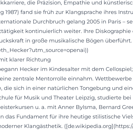
ikkarriere, die Präzision, Empathie und künstleri
ng 1987) fand sie früh zur Klangsprache ihres Ins
nationale Durchbruch gelang 2005 in Paris – seit
igkeit kontinuierlich weiter. Ihre Diskographie 
kskraft in große musikalische Bögen überführt. (
abeth_Hecker?utm_source=openai))
it klarer Richtung
begann Hecker im Kindesalter mit dem Cellospie
eine zentrale Mentorrolle einnahm. Wettbewerbe 
e, die sich in einer natürlichen Tongebung und ei
hule für Musik und Theater Leipzig, studierte bei 
 Meisterkursen u. a. mit Anner Bylsma, Bernard G
en das Fundament für ihre heutige stilistische Vie
oderner Klangästhetik. ([de.wikipedia.org](https:/