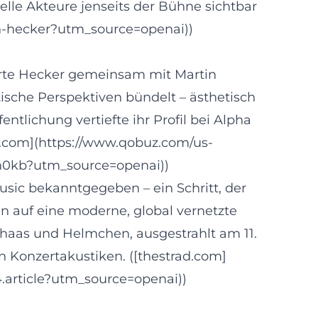
lle Akteure jenseits der Bühne sichtbar
h-hecker?utm_source=openai))
ierte Hecker gemeinsam mit Martin
ische Perspektiven bündelt – ästhetisch
entlichung vertiefte ihr Profil bei Alpha
uz.com](https://www.qobuz.com/us-
m0kb?utm_source=openai))
ic bekanntgegeben – ein Schritt, der
n auf eine moderne, global vernetzte
haas und Helmchen, ausgestrahlt am 11.
n Konzertakustiken. ([thestrad.com]
4.article?utm_source=openai))