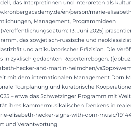
 das Interpretinnen und Interpreten als kulture
ww.kronbergacademy.de/en/person/marie-elisabet
ffentlichungen, Management, Programmideen
(Veröffentlichungsdatum: 13. Juni 2025) präsent
ramm, das sowjetisch-russische und neoklassizist
tizität und artikulatorischer Präzision. Die Veröff
os in zyklisch gedachten Repertoirebögen. ([qob
isabeth-hecker-and-martin-helmchen/vs3bpz4we
t mit dem internationalen Management Dorn Mus
ionale Tourplanung und kuratorische Kooperatione
/2025 – etwa das Schwetzinger Programm mit Weit
uität ihres kammermusikalischen Denkens in reale
rie-elisabeth-hecker-signs-with-dorn-music/1914
art und Verantwortung