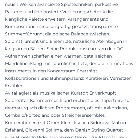
neuen Werken avancierte Spieltechniken, perkussive
Patterns und fein dosierte Verzierungsrhetorik die
klangliche Palette erweitern. Arrangements und
Kompositionen sind sorgfältig gesetzt: transparente
Stimmenführung, dialogische Balance zwischen
Soloinstrument und Ensemble, natürliche Atembögen in
langsamen Sätzen. Seine Produktionsteams zu den DG-
Aufnahmen schaffen einen warmen, detailreichen
Mandolinenklang mit räumlicher Tiefe, der die Intimität des
Instruments in den Konzertraum überträgt.
Kollaborationen und Bühnenpräsenz: Kuratieren, Vernetzen,
Erzählen
Avital agiert als musikalischer Kurator: Er verknüpft
Solorezital, Kammermusik und orchestrales Repertoire zu
dramaturgisch dichten Programmen, oft mit Akkordeon,
Cembalo/Fortepiano oder Streicherensembles.
Kooperationen mit Omer Klein, Ksenija Sidorova, Mahan
Esfahani, Giovanni Sollima, dem Danish String Quartet
oder Brookyln Rider zeigen sein Gespür für Klangfarben-