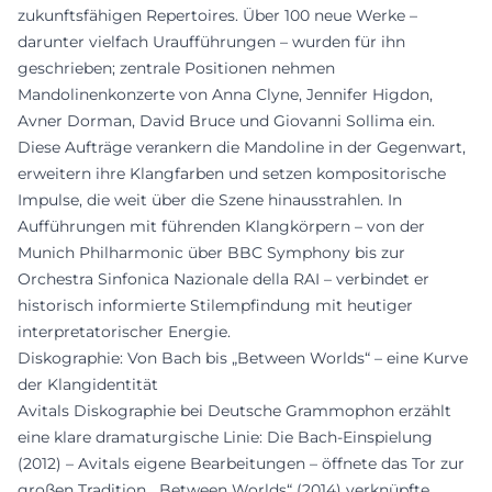
zukunftsfähigen Repertoires. Über 100 neue Werke –
darunter vielfach Uraufführungen – wurden für ihn
geschrieben; zentrale Positionen nehmen
Mandolinenkonzerte von Anna Clyne, Jennifer Higdon,
Avner Dorman, David Bruce und Giovanni Sollima ein.
Diese Aufträge verankern die Mandoline in der Gegenwart,
erweitern ihre Klangfarben und setzen kompositorische
Impulse, die weit über die Szene hinausstrahlen. In
Aufführungen mit führenden Klangkörpern – von der
Munich Philharmonic über BBC Symphony bis zur
Orchestra Sinfonica Nazionale della RAI – verbindet er
historisch informierte Stilempfindung mit heutiger
interpretatorischer Energie.
Diskographie: Von Bach bis „Between Worlds“ – eine Kurve
der Klangidentität
Avitals Diskographie bei Deutsche Grammophon erzählt
eine klare dramaturgische Linie: Die Bach-Einspielung
(2012) – Avitals eigene Bearbeitungen – öffnete das Tor zur
großen Tradition, „Between Worlds“ (2014) verknüpfte