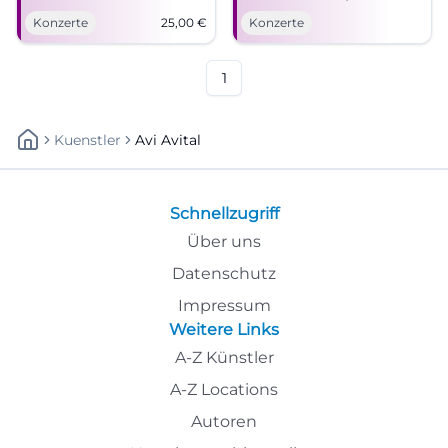
erwartet Duisburg. Reise nach
Kulisse und große Emotion
Konzerte
25,00
€
Konzerte
Italien in der Mercatorhalle:
im Kurtheater. #LiveKonzert
12.06.2026, 19:30 Uhr, Tickets
#BadKissingen
ab 25 €. #LiveMusik
1
Kuenstler
Avi Avital
Schnellzugriff
Über uns
Datenschutz
Impressum
Weitere Links
A-Z Künstler
A-Z Locations
Autoren