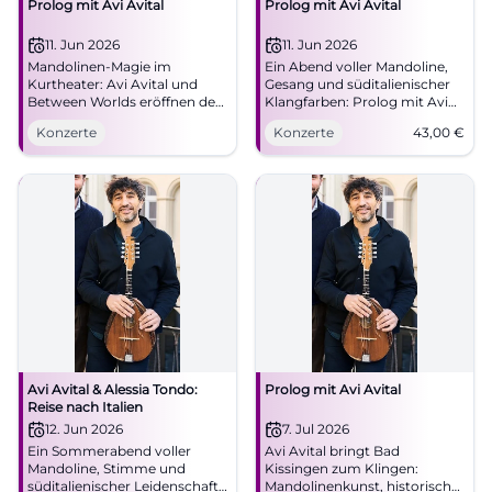
Prolog mit Avi Avital
Prolog mit Avi Avital
11. Jun 2026
11. Jun 2026
Mandolinen-Magie im
Ein Abend voller Mandoline,
Kurtheater: Avi Avital und
Gesang und süditalienischer
Between Worlds eröffnen den
Klangfarben: Prolog mit Avi
Kissinger Sommer. 11.06.2026,
Avital im Kurtheater Bad
Konzerte
Konzerte
43,00
€
19:30 Uhr. Intensives
Kissingen. Festivalauftakt am
Konzerterlebnis, starke
11.06.2026 ab 43 Euro.
Akustik. Jetzt Tickets sichern.
#KissingerSommer
#KissingerSommer
Avi Avital & Alessia Tondo:
Prolog mit Avi Avital
Reise nach Italien
12. Jun 2026
7. Jul 2026
Ein Sommerabend voller
Avi Avital bringt Bad
Mandoline, Stimme und
Kissingen zum Klingen:
süditalienischer Leidenschaft
Mandolinenkunst, historische