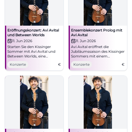
Eröffnungskonzert: Avi Avital
Ensemblekonzert Prolog mit
und Between Worlds
Avi Avital
11. Jun 2026
11. Jun 2026
Starten Sie den Kissinger
Avi Avital eröffnet die
Sommer mit Avi Avital und
Jubiläumssaison des Kissinger
Between Worlds, eine
Sommers mit einem
harmonische Fusion
einzigartigen
Konzerte
€
Konzerte
€
klassischer und
Ensemblekonzert im
zeitgenössischer Musik.
Kurtheater.