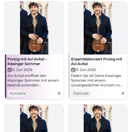
Prolog mit Avi Avital –
Ensemblekonzert Prolog mit
Kissinger Sommer
Avi Avital
11. Jun 2026
11. Jun 2026
Avi Avital eröffnet den
Feiern Sie 40 Jahre Kissinger
Kissinger Sommer mit einem
Sommer mit einem
beeindruckenden
unvergesslichen Konzert von
Mandolinenkonzert im
Avi Avital und dem Between
Konzerte
€
Festivals
€
Kurtheater Bad Kissingen. Ein
Worlds Ensemble.
Muss für Musikliebhaber!